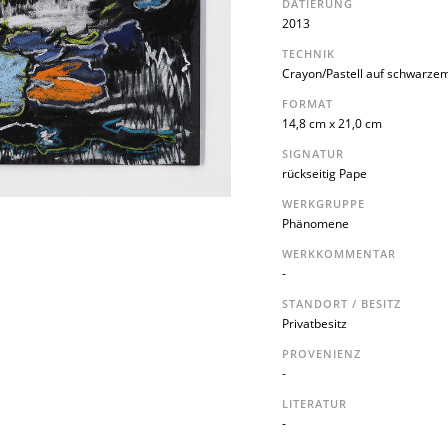
DATIERUNG
2013
TECHNIK
Crayon/Pastell auf schwarzem
FORMAT
14,8 cm x 21,0 cm
SIGNATUR
rückseitig Pape
WERKGRUPPE
Phänomene
WERKKOMMENTAR
-
STANDORT / BESITZ
Privatbesitz
PROVENIENZ
-
LITERATUR
-