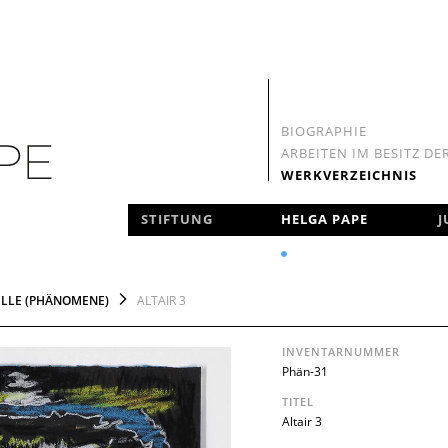
BIOGRAPHIE
ARBEITEN IM BESITZ DE
WERKVERZEICHNIS
NAVIGATION
STIFTUNG
HELGA PAPE
J
ÜBERSPRINGEN
ELLE (PHÄNOMENE)
ALTAIR 3
INVENTARNUMMER
Phän-31
TITEL
Altair 3