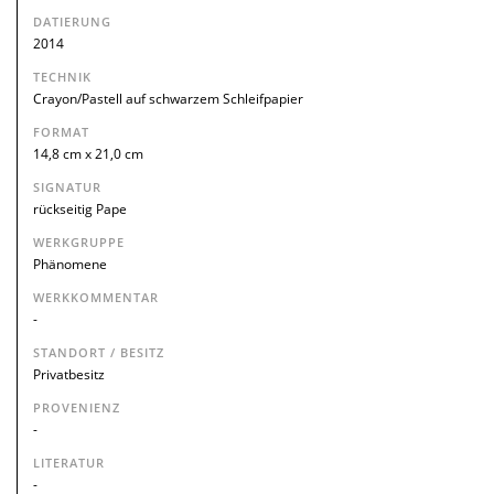
DATIERUNG
2014
TECHNIK
Crayon/Pastell auf schwarzem Schleifpapier
FORMAT
14,8 cm x 21,0 cm
SIGNATUR
rückseitig Pape
WERKGRUPPE
Phänomene
WERKKOMMENTAR
-
STANDORT / BESITZ
Privatbesitz
PROVENIENZ
-
LITERATUR
-