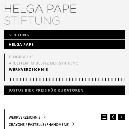
NAVIGATION
STIFTUNG
ÜBERSPRINGEN
HELGA PAPE
BIOGRAPHIE
ARBEITEN IM BESITZ DER STIFTUNG
WERKVERZEICHNIS
JUSTUS BIER PREIS FÜR KURATOREN
WERKVERZEICHNIS
CRAYONS / PASTELLE (PHÄNOMENE)