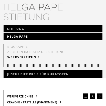
NAVIGATION
STIFTUNG
ÜBERSPRINGEN
HELGA PAPE
BIOGRAPHIE
ARBEITEN IM BESITZ DER STIFTUNG
WERKVERZEICHNIS
JUSTUS BIER PREIS FÜR KURATOREN
WERKVERZEICHNIS
CRAYONS / PASTELLE (PHÄNOMENE)