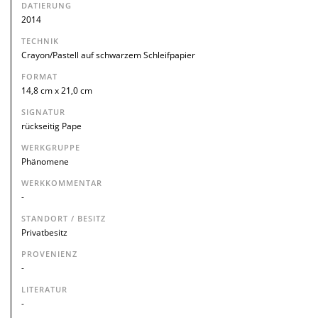
DATIERUNG
2014
TECHNIK
Crayon/Pastell auf schwarzem Schleifpapier
FORMAT
14,8 cm x 21,0 cm
SIGNATUR
rückseitig Pape
WERKGRUPPE
Phänomene
WERKKOMMENTAR
-
STANDORT / BESITZ
Privatbesitz
PROVENIENZ
-
LITERATUR
-