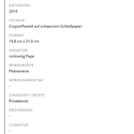
DATIERUNG
2014
TECHNIK
Crayon/Pastell auf schwarzem Schleifpapier
FORMAT
14,8 cm x 21,0 cm
SIGNATUR
rückseitig Pape
WERKGRUPPE
Phänomene
WERKKOMMENTAR
-
STANDORT / BESITZ
Privatbesitz
PROVENIENZ
-
LITERATUR
-