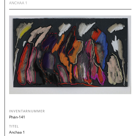
ANCHAA 1
INVENTARNUMMER
Phän-141
TITEL
Anchaa 1