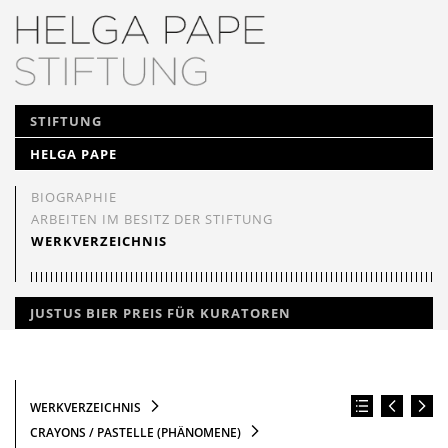
NAVIGATION
STIFTUNG
ÜBERSPRINGEN
HELGA PAPE
BIOGRAPHIE
ARBEITEN IM BESITZ DER STIFTUNG
WERKVERZEICHNIS
JUSTUS BIER PREIS FÜR KURATOREN
WERKVERZEICHNIS
CRAYONS / PASTELLE (PHÄNOMENE)