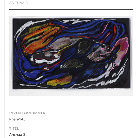
ANCHAA 3
INVENTARNUMMER
Phän-143
TITEL
Anchaa 3