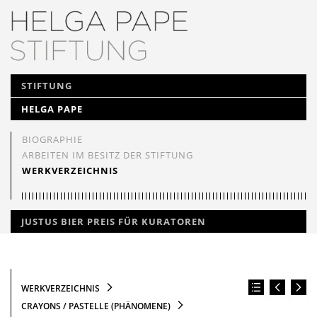
NAVIGATION
STIFTUNG
ÜBERSPRINGEN
HELGA PAPE
BIOGRAPHIE
ARBEITEN IM BESITZ DER STIFTUNG
WERKVERZEICHNIS
JUSTUS BIER PREIS FÜR KURATOREN
WERKVERZEICHNIS
CRAYONS / PASTELLE (PHÄNOMENE)