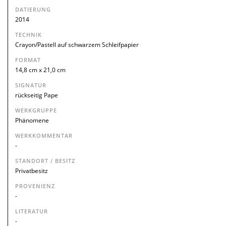
DATIERUNG
2014
TECHNIK
Crayon/Pastell auf schwarzem Schleifpapier
FORMAT
14,8 cm x 21,0 cm
SIGNATUR
rückseitig Pape
WERKGRUPPE
Phänomene
WERKKOMMENTAR
-
STANDORT / BESITZ
Privatbesitz
PROVENIENZ
-
LITERATUR
-