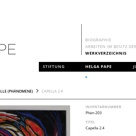
BIOGRAPHIE
ARBEITEN IM BESITZ DE
WERKVERZEICHNIS
NAVIGATION
STIFTUNG
HELGA PAPE
J
ÜBERSPRINGEN
ELLE (PHÄNOMENE)
CAPELLA 2.4
INVENTARNUMMER
Phän-203
TITEL
Capella 2.4