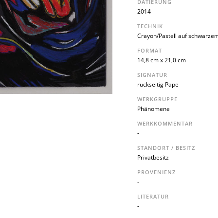
DATIERUNG
2014
TECHNIK
Crayon/Pastell auf schwarzem
FORMAT
14,8 cm x 21,0 cm
SIGNATUR
rückseitig Pape
WERKGRUPPE
Phänomene
WERKKOMMENTAR
-
STANDORT / BESITZ
Privatbesitz
PROVENIENZ
-
LITERATUR
-