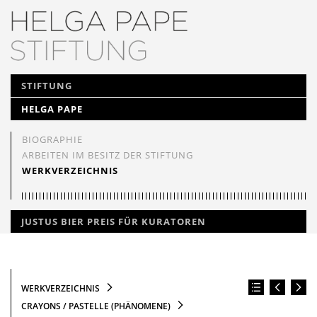
NAVIGATION
STIFTUNG
ÜBERSPRINGEN
HELGA PAPE
BIOGRAPHIE
ARBEITEN IM BESITZ DER STIFTUNG
WERKVERZEICHNIS
JUSTUS BIER PREIS FÜR KURATOREN
WERKVERZEICHNIS
CRAYONS / PASTELLE (PHÄNOMENE)