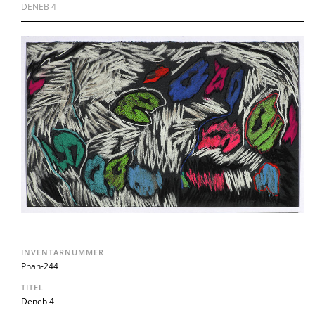
DENEB 4
INVENTARNUMMER
Phän-244
TITEL
Deneb 4