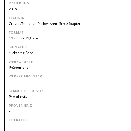
DATIERUNG
2015
TECHNIK
Crayon/Pastell auf schwarzem Schleifpapier
FORMAT
14,8 cm x 21,0 cm
SIGNATUR
rückseitig Pape
WERKGRUPPE
Phänomene
WERKKOMMENTAR
-
STANDORT / BESITZ
Privatbesitz
PROVENIENZ
-
LITERATUR
-