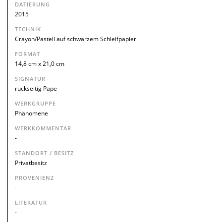
DATIERUNG
2015
TECHNIK
Crayon/Pastell auf schwarzem Schleifpapier
FORMAT
14,8 cm x 21,0 cm
SIGNATUR
rückseitig Pape
WERKGRUPPE
Phänomene
WERKKOMMENTAR
-
STANDORT / BESITZ
Privatbesitz
PROVENIENZ
-
LITERATUR
-