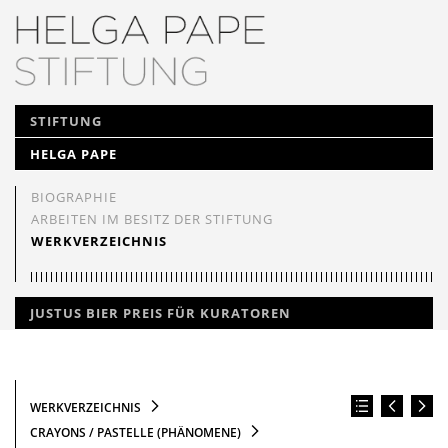
NAVIGATION
STIFTUNG
ÜBERSPRINGEN
HELGA PAPE
BIOGRAPHIE
ARBEITEN IM BESITZ DER STIFTUNG
WERKVERZEICHNIS
JUSTUS BIER PREIS FÜR KURATOREN
WERKVERZEICHNIS
CRAYONS / PASTELLE (PHÄNOMENE)