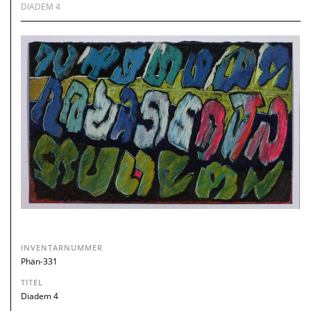
DIADEM 4
INVENTARNUMMER
Phän-331
TITEL
Diadem 4