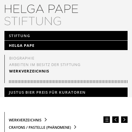
NAVIGATION
STIFTUNG
ÜBERSPRINGEN
HELGA PAPE
BIOGRAPHIE
ARBEITEN IM BESITZ DER STIFTUNG
WERKVERZEICHNIS
JUSTUS BIER PREIS FÜR KURATOREN
WERKVERZEICHNIS
CRAYONS / PASTELLE (PHÄNOMENE)