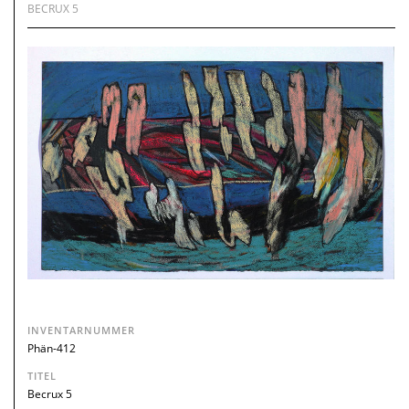
BECRUX 5
INVENTARNUMMER
Phän-412
TITEL
Becrux 5