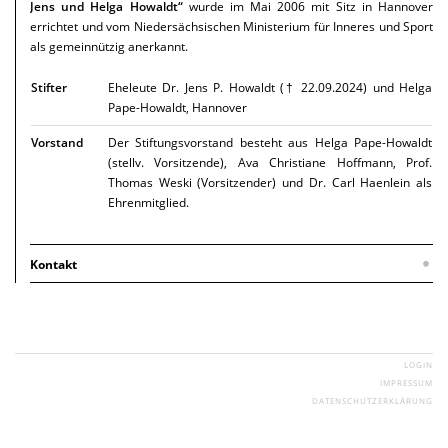
Jens und Helga Howaldt“
wurde im Mai 2006 mit Sitz in Hannover
errichtet und vom Niedersächsischen Ministerium für Inneres und Sport
als gemeinnützig anerkannt.
Stifter
Eheleute Dr. Jens P. Howaldt († 22.09.2024) und Helga
Pape-Howaldt, Hannover
Vorstand
Der Stiftungsvorstand besteht aus Helga Pape-Howaldt
(stellv. Vorsitzende), Ava Christiane Hoffmann, Prof.
Thomas Weski (Vorsitzender) und Dr. Carl Haenlein als
Ehrenmitglied.
Kontakt
Anschrift
Kaulbachstraße 29 · 30625 Hannover
Telefon 0511-5331865
E-Mail:
HP-Stiftung@t-online.de
NAVIGATION
LOGIN
ÜBERSPRINGEN
IMPRESSUM
DATENSCHUTZERKLÄRUNG